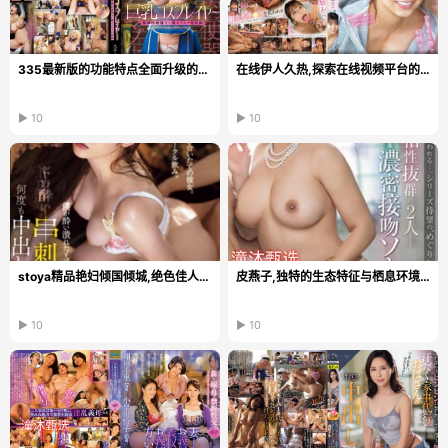
335最新版的功能特点全面升级的亮点功能,全新升级,335...
在线伊人久热,探索在线视频平台的崛起与发展趋势,感受...
▶ 10
▶ 10
stoya精品艳妇倾国倾城,绝色佳人,风华绝代,惊艳四座...
皮燕子,独特的生态特征与栖息环境分析,重要的生态指示...
▶ 10
▶ 10