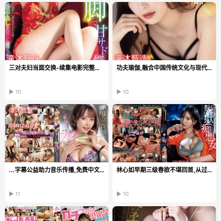
三对夫妇当面交换-续集电影完整版在线观看
功夫瑜伽,融合中国传统文化与现代健身理念,深受青睐...
▶ 10
▶ 10
...字幕公益助力音乐传播,免费中文字幕MV,共享视听...
林心如早期三级春欲不堪回首,从过往经历中汲取成长...
▶ 11
▶ 10